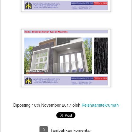
Diposting
18th November 2017
oleh
Keishaarsitekrumah
0
Tambahkan komentar