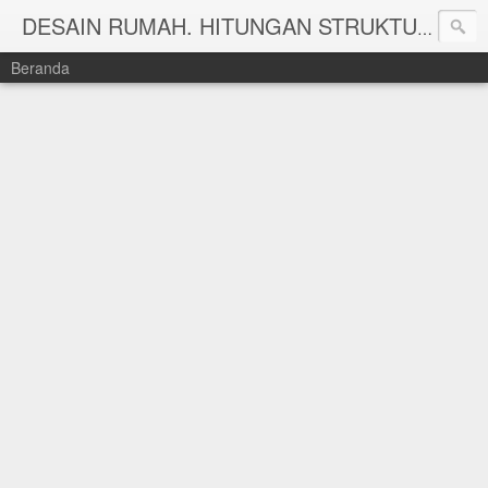
DESAIN RUMAH. HITUNGAN STRUKTUR DAN HITUNG RAB TAHUN 2025 WWW.KEISHAARSITEKRUMAH.COM
Beranda