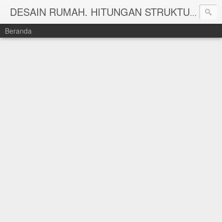
DESAIN RUMAH. HITUNGAN STRUKTUR DAN HITUNG RAB TAHUN 2025 WWW.KEISHAARSITEKRUMAH.COM
Beranda