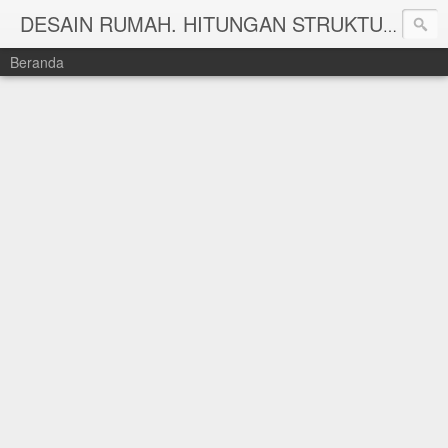
DESAIN RUMAH. HITUNGAN STRUKTUR DAN HITUNG RAB TAHUN 2025 WWW.KEISHAARSITEKRUMAH.COM
Beranda