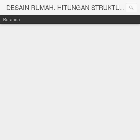
DESAIN RUMAH. HITUNGAN STRUKTUR DAN HITUNG RAB TAHUN 2025 WWW.KEISHAARSITEKRUMAH.COM
Beranda