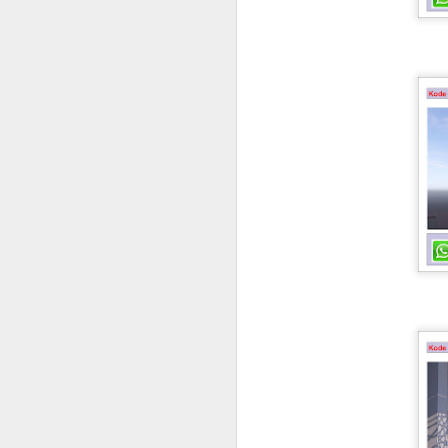
RAB RUMAH TYPE 90 ATAU 91
HITUNGAN STRUKTU
Hitungan Struktur Rumah Tinggal
Hitung RAB Bangunan