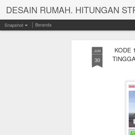
Snapshot
Beranda
KODE 
JUN
TINGGA
30
HITUNG RAB RUMAH TYPE 187
HITUNGAN STRUKTU