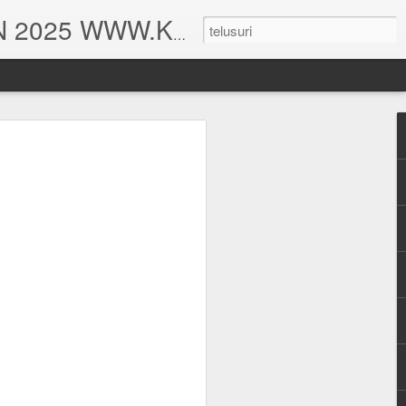
DESAIN RUMAH. HITUNGAN STRUKTUR DAN HITUNG RAB TAHUN 2025 WWW.KEISHAARSITEKRUMAH.COM
UDANG
MAH TINGGAL TYPE 375
HITUNGAN STRUKTUR BALIHO