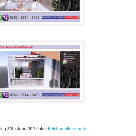
Hitung Struktur Rumah Tinggal
Hitung RAB
Hitung Struktur Rumah Tinggal
Hitung RAB Ko
 x 16m
ting
30th June 2021
oleh
Keishaarsitekrumah