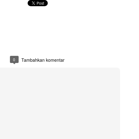
nggal Kalisari
Hitung Struktur 
Hitung RAB Rumah Tinggal Type 80
0
Tambahkan komentar
ype 150
Hitung RAB Typ
Hitung Struktur Rumah Tinggal