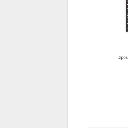
RAB RUMAH TYPE 90 ATAU 91
HITUNGAN STRUKTU
Dipos
Hitungan Struktur Rumah Tinggal
Hitung RAB Bangunan