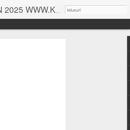
DESAIN RUMAH. HITUNGAN STRUKTUR DAN HITUNG RAB TAHUN 2025 WWW.KEISHAARSITEKRUMAH.COM
UDANG
MAH TINGGAL TYPE 375
HITUNGAN STRUKTUR BALIHO