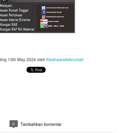
Hitungan Struktu
Hitung RAB Rumah Type 60
R KLINIK
ting
13th May 2024
oleh
Keishaarsitekrumah
0
Tambahkan komentar