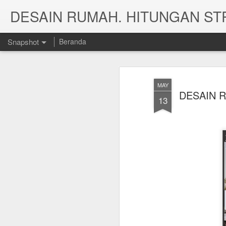
Snapshot
Beranda
MAY
DESAIN R
13
HITUNG RAB RUMAH TYPE 187
HITUNGAN STRUKTU