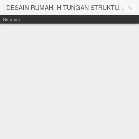
DESAIN RUMAH. HITUNGAN STRUKTUR DAN HITUNG RAB TAHUN 2025 WWW.KEISHAARSITEKRUMAH.COM
Beranda