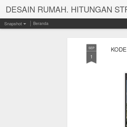
Snapshot
Beranda
KODE 
SEP
1
HITUNG RAB RUMAH TYPE 187
HITUNGAN STRUKTU