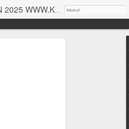
DESAIN RUMAH. HITUNGAN STRUKTUR DAN HITUNG RAB TAHUN 2025 WWW.KEISHAARSITEKRUMAH.COM
UDANG
MAH TINGGAL TYPE 375
HITUNGAN STRUKTUR BALIHO