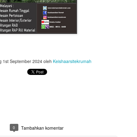
Hitungan Struktu
Hitung RAB Rumah Type 60
R KLINIK
ng
1st September 2024
oleh
Keishaarsitekrumah
0
Tambahkan komentar