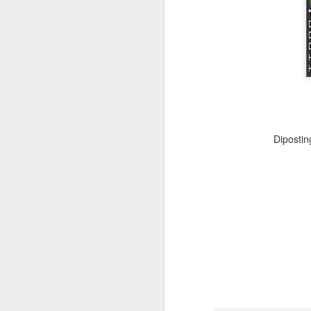
RAB RUMAH TYPE 90 ATAU 91
HITUNGAN STRUKTU
Diposti
Hitungan Struktur Rumah Tinggal
Hitung RAB Bangunan