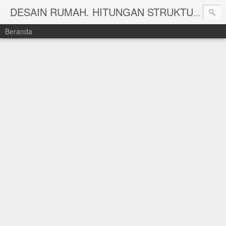
DESAIN RUMAH. HITUNGAN STRUKTUR DAN HITUNG RAB TAHUN 2025 WWW.KEISHAARSITEKRUMAH.COM
Beranda