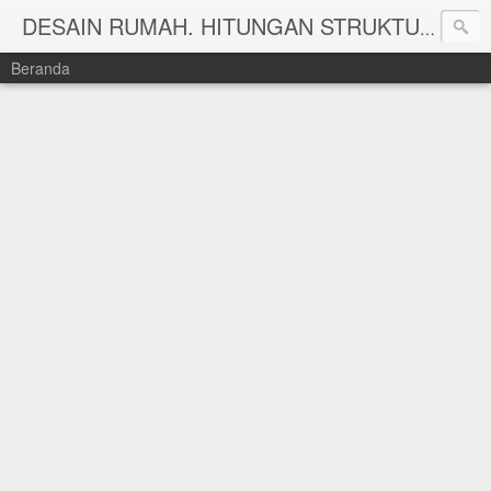
DESAIN RUMAH. HITUNGAN STRUKTUR DAN HITUNG RAB TAHUN 2025 WWW.KEISHAARSITEKRUMAH.COM
Beranda